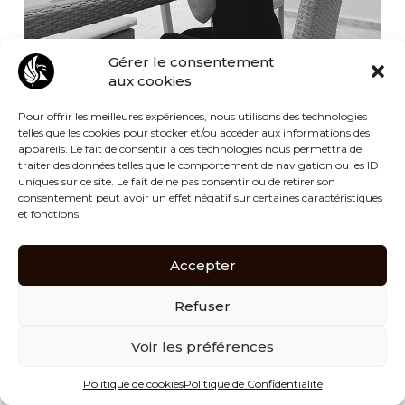
Gérer le consentement
aux cookies
Pour offrir les meilleures expériences, nous utilisons des technologies
c.guittard
Histoire
27 octobre 2022
telles que les cookies pour stocker et/ou accéder aux informations des
appareils. Le fait de consentir à ces technologies nous permettra de
traiter des données telles que le comportement de navigation ou les ID
uniques sur ce site. Le fait de ne pas consentir ou de retirer son
La réalisation du site de BHG for Children a été
consentement peut avoir un effet négatif sur certaines caractéristiques
et fonctions.
et est un projet plein d’émotions et
d’inspirations.
Une délicate et touchante intention de Jules
Accepter
de rendre hommage à son grand-père et un
Refuser
magnifique symbole d’émettre les bénéfices de
ces ventes aux enchères aux enfants les plus
Voir les préférences
démunies.
Toute l’équipe de EIGHT-id remercie
Politique de cookies
Politique de Confidentialité
chaleureusement Arnaud et Jules de nous